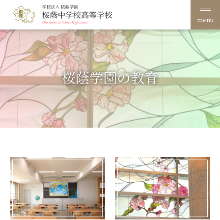
menu
学校案内
桜蔭学園の教育
桜蔭学園の教育
学校生活
入試案内
進路・進学
文化祭
創立100周年
在校生・保護者の方へ
卒業生の方へ
サイトポリシー・プライ
アクセス
バシーポリシー