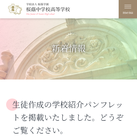
menu
学校案内
桜蔭学園の教育
新着情報
学校生活
入試案内
進路・進学
生徒作成の学校紹介パンフレッ
文化祭
創立100周年
トを掲載いたしました。どうぞ
在校生・保護者の方へ
卒業生の方へ
ご覧ください。
サイトポリシー・プライ
アクセス
バシーポリシー