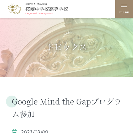
menu
学校案内
桜蔭学園の教育
トピックス
学校生活
入試案内
進路・進学
Google Mind the Gapプログラ
文化祭
創立100周年
ム参加
在校生・保護者の方へ
卒業生の方へ
サイトポリシー・プライ
アクセス
バシーポリシー
2023/03/09