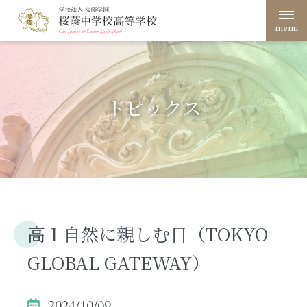
menu
学校案内
桜蔭学園の教育
トピックス
学校生活
入試案内
進路・進学
高１自然に親しむ日（TOKYO
文化祭
創立100周年
GLOBAL GATEWAY）
在校生・保護者の方へ
卒業生の方へ
サイトポリシー・プライ
アクセス
バシーポリシー
2024/10/09