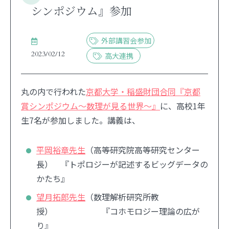
シンポジウム』参加
外部講習会参加
2023/02/12
高大連携
丸の内で行われた
京都大学・稲盛財団合同『京都
賞シンポジウム～数理が見る世界～』
に、高校1年
生7名が参加しました。講義は、
平岡裕章先生
（高等研究院高等研究センター
長） 『トポロジーが記述するビッグデータの
かたち』
望月拓郎先生
（数理解析研究所教
授） 『コホモロジー理論の広が
り』