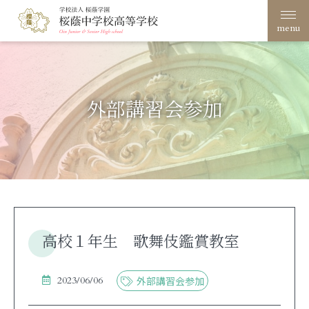
menu
学校案内
桜蔭学園の教育
外部講習会参加
学校生活
入試案内
進路・進学
高校１年生 歌舞伎鑑賞教室
文化祭
創立100周年
在校生・保護者の方へ
卒業生の方へ
2023/06/06
外部講習会参加
サイトポリシー・プライ
アクセス
バシーポリシー