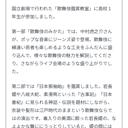
国立劇場で行われた「歌舞伎鑑賞教室」に高校１
お問い合わせ
English
年生が参加しました。
資料請求
第一部「歌舞伎のみかた」では、中村虎之介さん
が、ポップな音楽にジーンズ姿で登場。歌舞伎に
縁遠い若者も楽しめるような工夫をふんだんに盛
り込んで、様々な歌舞伎の魅力を解説してくださ
り、さながらライブ会場のような盛り上がりでし
た。
第二部では『日本振袖始』を鑑賞しました。岩長
姫や八岐大蛇、素戔嗚といった『古事記』『日本
書紀』に見られる神話・伝説を題材にしながら、
衣装や髪形は江戸時代のままという歌舞伎ならで
はの演出です。毒入りの美酒に酔った岩長姫の、な
よよかな舞ににうっとりしていると、姫の顔には