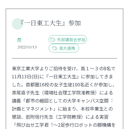
『一日東工大生』参加
外部講習会参加
2022/11/13
高大連携
東京工業大学よりご招待を受け、高１～３の8名で
11月13日(日)に『一日東工大生』に参加してきま
した。首都圏16校の女子生徒100名近くが参加し、
斎尾直子先生（環境社会理⼯学院准教授）による
講義「都市の縮図としての⼤学キャンパス空間︓
計画とマネジメント」に始まり、本校卒業生との
懇談、岩附信⾏先⽣（工学院教授）による実習
「⾶び出せ⼯学君︕〜2⾜歩⾏ロボットの脚機構を